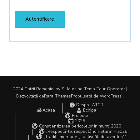
2024 Ghizii Romaniei by S. folosind Tema
Tour Operator |
Dezvoltată de
Rara Themes
Propulsată de
WordPress
.
Despre ATGR
Acasa
Echipa
Proiecte
2026
Constientizarea pericolelor în munți 2026
„Respectă-te, respectând natura” – 2026
„Tradiții montane și activități de aventură” –