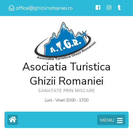
Sari
office@ghiziiromaniei.ro
la
conținut
(apasă
Enter)
Asociatia Turistica
Ghizii Romaniei
SANATATE PRIN MISCARE
Luni - Vineri 10:00 - 17:00
MENIU