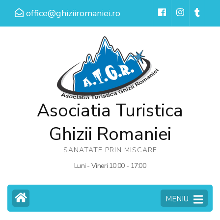
Sari
office@ghiziiromaniei.ro
la
conținut
(apasă
Enter)
Asociatia Turistica
Ghizii Romaniei
SANATATE PRIN MISCARE
Luni - Vineri 10:00 - 17:00
MENIU