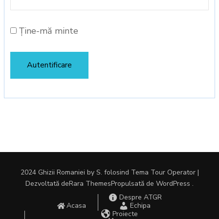
Ține-mă minte
2024 Ghizii Romaniei by S. folosind Tema
Tour Operator |
Dezvoltată de
Rara Themes
Propulsată de
WordPress
.
Despre ATGR
Acasa
Echipa
Proiecte